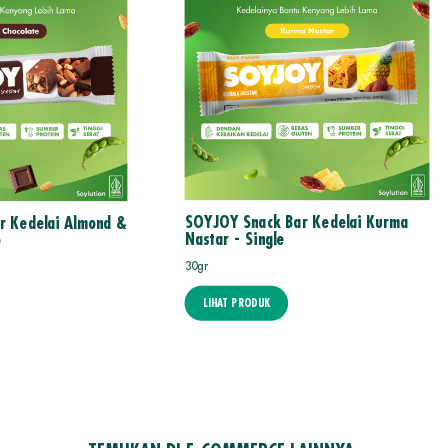
SOYJOY Snack Bar Kedelai Kurma
r Kedelai Almond &
Nastar - Single
e
30gr
LIHAT PRODUK