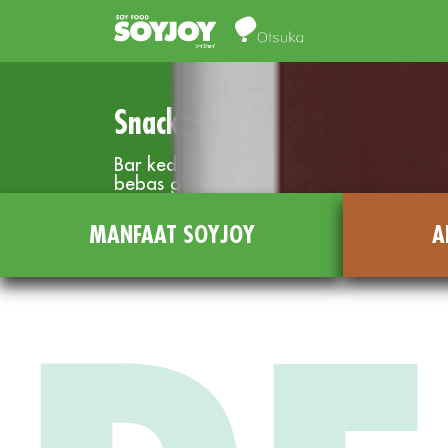
Snack Bar dengan kebaikan 
Bar kedelai dengan buah dan kacang
bebas gluten, tinggi serat dan sumber pr
MANFAAT SOYJOY
A