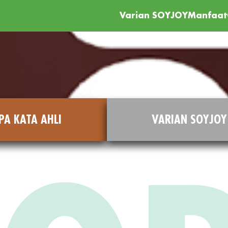
Varian SOYJOY
Manfaat
kedelai
otein
PA KATA AHLI
VARIAN SOYJOY