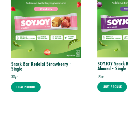
SOYJOY Snack Ba
Snack Bar Kedelai Strawberry -
Almond - Single
Single
30gr
30gr
LIHAT PRODUK
LIHAT PRODUK