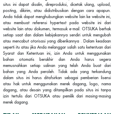
situs ini dapat disalin, direproduksi, dicetak ulang, upload,
posting, dikirim, atau didistribusikan dengan cara apapun.
Anda tidak dapat menghubungkan website lain ke website ini,
atau membuat referensi hypertext pada website ini dari
website lain atau dokumen, termasuk e-mail. OTSUKA berhak
setiap saat dan dalam kebijakannya sendiri untuk mengubah
atau mencabut otorisasi yang diberikannya . Dalam keadaan
seperti itu atau jika Anda melanggar salah satu ketentuan dari
Syarat dan Ketentuan ini, izin Anda untuk menggunakan
bahan otomatis berakhir dan Anda harus segera
memusnahkan setiap salinan yang telah Anda buat dari
bahan yang Anda peroleh. Tidak ada yang terkandung
dalam situs ini harus ditafsirkan sebagai pemberian lisensi
atau hak untuk menggunakan merek dagang, logo, nama
dagang, atau desain yang ditampilkan pada situs ini tanpa
izin tertulis dari OTSUKA atau pemilik dari masing-masing
merek dagang.