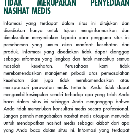
TIDAK MERUPAKAN PENYEDIAAN
NASIHAT MEDIS
Informasi yang terdapat dalam situs ini ditujukan dan
disediakan hanya untuk tujuan menginformasikan dan
dimaksudkan menyediakan kepada para pengguna situs ini
pemahaman yang umum akan manfaat kesehatan dari
produk. Informasi yang disediakan tidak dapat dianggap
sebagai informasi yang lengkap dan tidak mencakup semua
masalah kesehatan. Perusahaan kami tidak
merekomendasikan manajemen pribadi atas permasalahan
kesehatan dan juga tidak merekomendasikan atau
mensponsori perawatan medis tertentu. Anda tidak dapat
mengambil kesimpulan sendiri terhadap apa yang telah Anda
baca dalam situs ini sehingga Anda menganggap bahwa
Anda tidak memerlukan konsultasi medis secara professional.
Jangan pernah mengabaikan nasihat medis ataupun menunda
untuk mendapatkan nasihat medis sebagai akibat dari apa
yang Anda baca dalam situs ini. Informasi yang terdapat