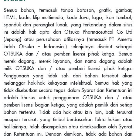
Semua bahan, termasuk tanpa batasan, grafik, gambar,
HTML, kode, klip multimedia, kode Java, logo, ikon tombol,
spanduk dan perangkat lunak, yang terkandung dalam situs
ini adalah hak cipta dari Otsuka Pharmaceutical Co Ltd
(Jepang) atau perusahaan afiliasinya (termasuk PT Amerta
Indah Otsuka – Indonesia.) selanjutnya disebut sebagai
OTSUKA dan / atau pemberi lisensi pihak ketiga. Semua
merek dagang, merek layanan, dan nama dagang adalah
milik OTSUKA dan / atau pemberi lisensi pihak ketiga.
Penggunaan yang tidak sah dari bahan tersebut akan
melanggar hak-hak kekayaan intelektual. Semua hak yang
tidak disebutkan secara tegas dalam Syarat dan Ketentuan ini
adalah khusus untuk penggunaan OTSUKA dan / atau
pemberi lisensi bagian ketiga, yang adalah pemilik dari setiap
bahan tertentu. Tidak ada hak atau izin lain, baik tersurat
maupun tersirat, yang timbul berdasarkan fakta hukum atau
hal lainnya, telah disampaikan atau dimaksudkan oleh Syarat
dan Ketentuan ini. Dengan demikian, tidak ada bahan dari