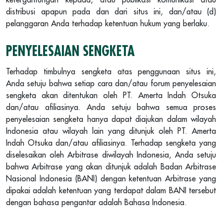
ketergantungan kepada, atau publikasi komunikasi atau
distribusi apapun pada dan dari situs ini, dan/atau (d)
pelanggaran Anda terhadap ketentuan hukum yang berlaku.
PENYELESAIAN SENGKETA
Terhadap timbulnya sengketa atas penggunaan situs ini,
Anda setuju bahwa setiap cara dan/atau forum penyelesaian
sengketa akan ditentukan oleh PT. Amerta Indah Otsuka
dan/atau afiliasinya. Anda setuju bahwa semua proses
penyelesaian sengketa hanya dapat diajukan dalam wilayah
Indonesia atau wilayah lain yang ditunjuk oleh PT. Amerta
Indah Otsuka dan/atau afiliasinya. Terhadap sengketa yang
diselesaikan oleh Arbitrase diwilayah Indonesia, Anda setuju
bahwa Arbitrase yang akan ditunjuk adalah Badan Arbitrase
Nasional Indonesia (BANI) dengan ketentuan Arbitrase yang
dipakai adalah ketentuan yang terdapat dalam BANI tersebut
dengan bahasa pengantar adalah Bahasa Indonesia.