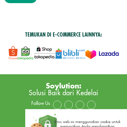
TEMUKAN DI E-COMMERCE LAINNYA:
Soylution:
Solusi Baik dari Kedelai
Follow Us
Situs web ini menggunakan cookie untuk
memastikan Anda mendapatkan