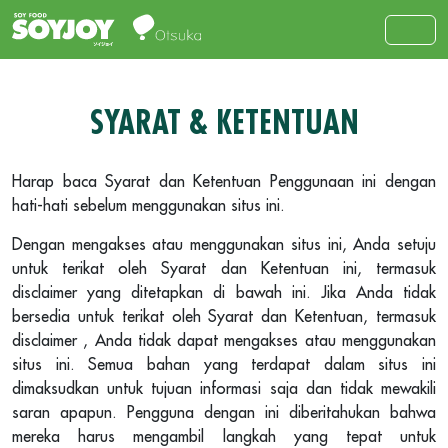
SYARAT & KETENTUAN
Harap baca Syarat dan Ketentuan Penggunaan ini dengan
hati-hati sebelum menggunakan situs ini.
Dengan mengakses atau menggunakan situs ini, Anda setuju
untuk terikat oleh Syarat dan Ketentuan ini, termasuk
disclaimer yang ditetapkan di bawah ini. Jika Anda tidak
bersedia untuk terikat oleh Syarat dan Ketentuan, termasuk
disclaimer , Anda tidak dapat mengakses atau menggunakan
situs ini. Semua bahan yang terdapat dalam situs ini
dimaksudkan untuk tujuan informasi saja dan tidak mewakili
saran apapun. Pengguna dengan ini diberitahukan bahwa
mereka harus mengambil langkah yang tepat untuk