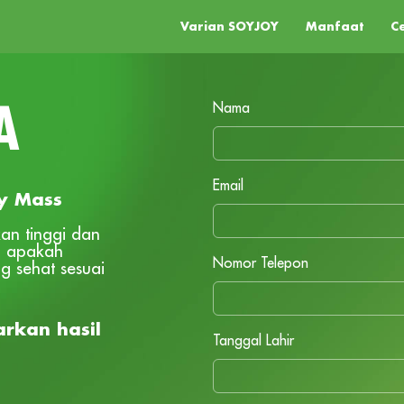
Varian SOYJOY
Manfaat
C
Nama
A
Email
y Mass
an tinggi dan
n apakah
Nomor Telepon
 sehat sesuai
rkan hasil
Tanggal Lahir